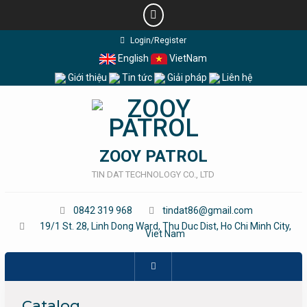
Skip
Login/Register
to
English
VietNam
content
Giới thiệu
Tin tức
Giải pháp
Liên hệ
ZOOY PATROL
TIN DAT TECHNOLOGY CO., LTD
0842 319 968
tindat86@gmail.com
19/1 St. 28, Linh Dong Ward, Thu Duc Dist, Ho Chi Minh City,
Viet Nam
Catalog